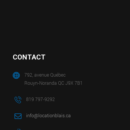
CONTACT
792, avenue Québec
Rouyn-Noranda QC J9X 7B1
819 797-9292
info@locationblais.ca