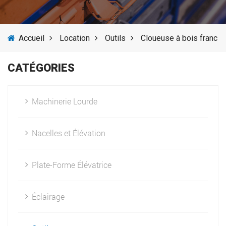
SERVICES
Accueil
Location
Outils
Cloueuse à bois franc
ACTUALITÉS
CATÉGORIES
FOURNISSEURS
Machinerie Lourde
Nacelles et Élévation
Plate-Forme Élévatrice
Éclairage