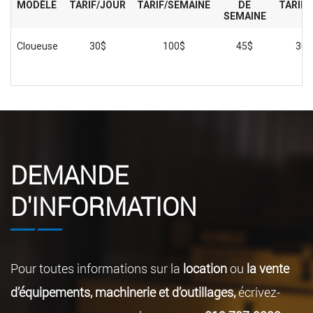
MODÈLE
TARIF/JOUR
TARIF/SEMAINE
DE
TARIF/
SEMAINE
Cloueuse
30$
100$
45$
300
DEMANDE
D'INFORMATION
Pour toutes informations sur la
location
ou
la vente
d’équipements, machinerie et d’outillages,
écrivez-