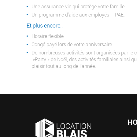
Une assurance-vie qui protège votre famille.
Un programme d’aide aux employés – PAE.
Et plus encore…
Horaire flexible
Congé payé lors de votre anniversaire
De nombreuses activités sont organisées par le 
»Party » de Noël, des activités familiales ainsi 
plaisir tout au long de l’année.
HO