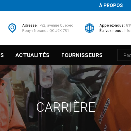
À PROPOS
Adresse :
792, avenue Québec
Appelez-nous :
81
Rouyn-Noranda QC J9X 7B1
Écrivez-nous :
info
ES
ACTUALITÉS
FOURNISSEURS
CARRIÈRE