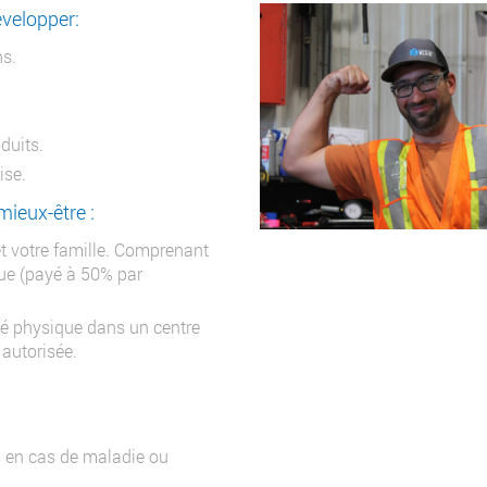
évelopper:
ns.
duits.
ise.
mieux-être :
t votre famille. Comprenant
ue (payé à 50% par
ité physique dans un centre
 autorisée.
u en cas de maladie ou