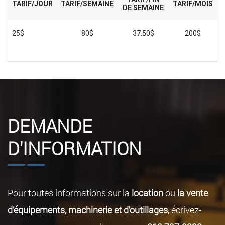
TARIF/JOUR
TARIF/SEMAINE
TARIF/MOIS
DE SEMAINE
25$
80$
37.50$
200$
DEMANDE
D'INFORMATION
Pour toutes informations sur la
location
ou
la vente
d’équipements, machinerie et d’outillages,
écrivez-