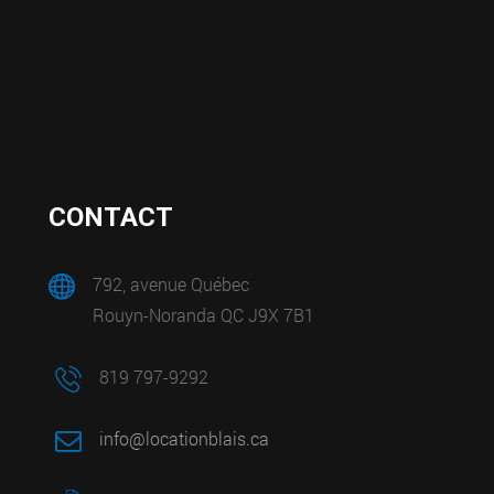
CONTACT
792, avenue Québec
Rouyn-Noranda QC J9X 7B1
819 797-9292
info@locationblais.ca