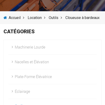
SERVICES
Accueil
Location
Outils
Cloueuse à bardeaux
ACTUALITÉS
CATÉGORIES
FOURNISSEURS
Machinerie Lourde
Nacelles et Élévation
Plate-Forme Élévatrice
Éclairage