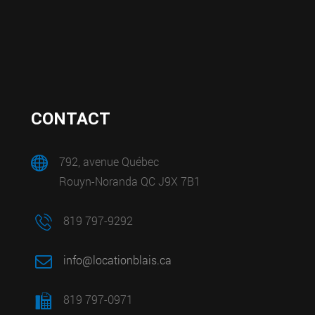
CONTACT
792, avenue Québec
Rouyn-Noranda QC J9X 7B1
819 797-9292
info@locationblais.ca
819 797-0971