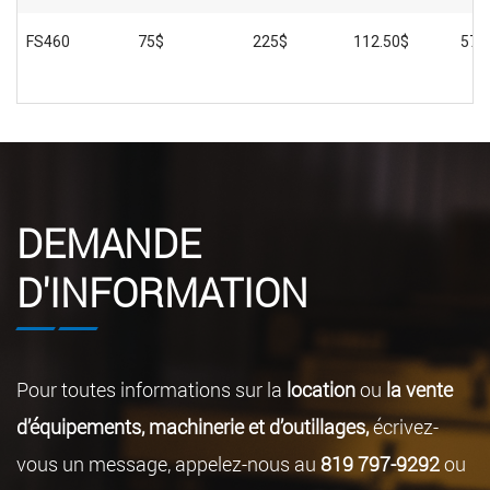
FS460
75$
225$
112.50$
575
DEMANDE
D'INFORMATION
Pour toutes informations sur la
location
ou
la vente
d’équipements, machinerie et d’outillages,
écrivez-
vous un message, appelez-nous au
819 797-9292
ou