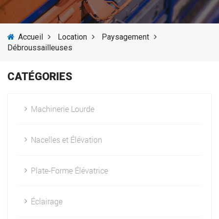
SERVICES
Accueil
Location
Paysagement
ACTUALITÉS
Débroussailleuses
FOURNISSEURS
CATÉGORIES
Machinerie Lourde
Nacelles et Élévation
Plate-Forme Élévatrice
Éclairage