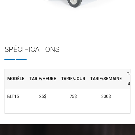
SPÉCIFICATIONS
TAR
MODÈLE
TARIF/HEURE
TARIF/JOUR
TARIF/SEMAINE
SE
BLT15
25$
75$
300$
1