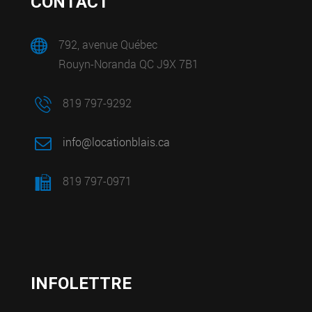
CONTACT
792, avenue Québec
Rouyn-Noranda QC J9X 7B1
819 797-9292
info@locationblais.ca
819 797-0971
INFOLETTRE