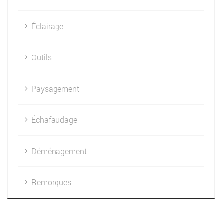
Éclairage
Outils
Paysagement
Échafaudage
Déménagement
Remorques