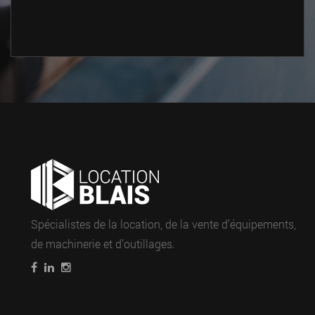
Spécialistes de la location, de la vente d’équipements,
de machinerie et d’outillages.