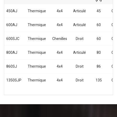
450AJ
Thermique
4x4
Articulé
45
Co
600AJ
Thermique
4x4
Articulé
60
Co
600SJC
Thermique
Chenilles
Droit
60
Co
800AJ
Thermique
4x4
Articulé
80
Co
860SJ
Thermique
4x4
Droit
86
Co
1350SJP
Thermique
4x4
Droit
135
Co