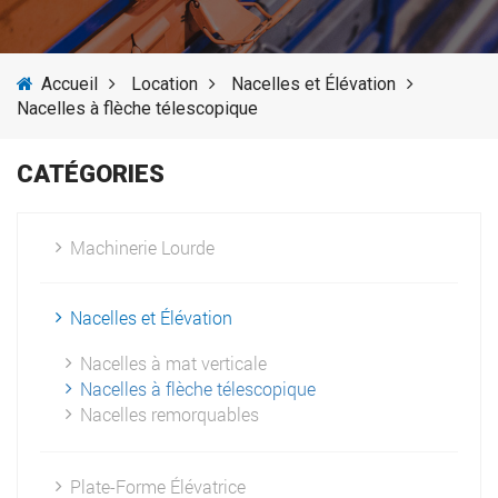
SERVICES
Accueil
Location
Nacelles et Élévation
ACTUALITÉS
Nacelles à flèche télescopique
FOURNISSEURS
CATÉGORIES
Machinerie Lourde
Nacelles et Élévation
Nacelles à mat verticale
Nacelles à flèche télescopique
Nacelles remorquables
Plate-Forme Élévatrice