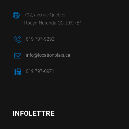
792, avenue Québec
Rouyn-Noranda QC J9X 7B1
819 797-9292
info@locationblais.ca
819 797-0971
INFOLETTRE