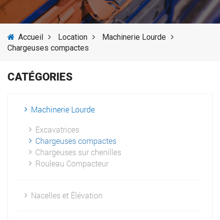
SERVICES
Accueil
Location
Machinerie Lourde
ACTUALITÉS
Chargeuses compactes
FOURNISSEURS
CATÉGORIES
Machinerie Lourde
Excavatrices
Chargeuses compactes
Chargeuses sur chenilles
Rouleau Compacteur
Nacelles et Élévation