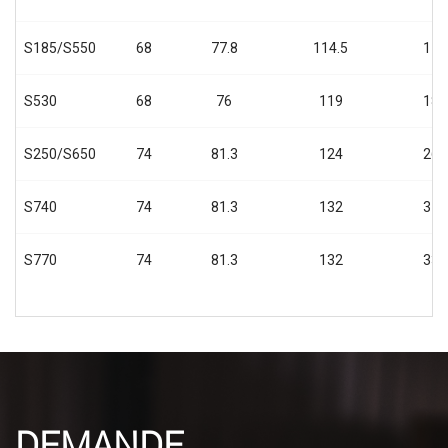
S185/S550
68
77.8
114.5
175
S530
68
76
119
185
S250/S650
74
81.3
124
269
S740
74
81.3
132
310
S770
74
81.3
132
335
DEMANDE