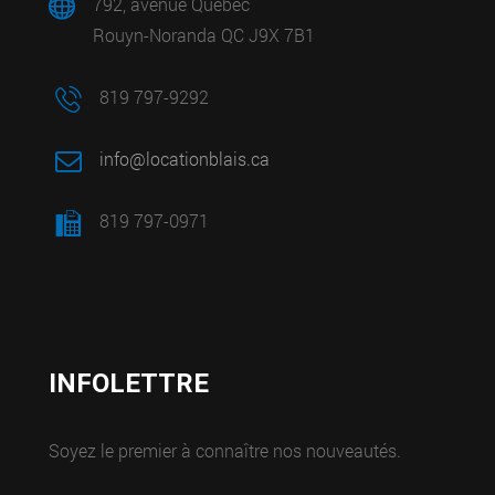
792, avenue Québec
Rouyn-Noranda QC J9X 7B1
819 797-9292
info@locationblais.ca
819 797-0971
INFOLETTRE
Soyez le premier à connaître nos nouveautés.