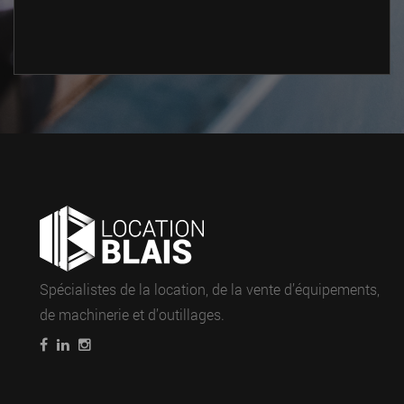
Spécialistes de la location, de la vente d’équipements,
de machinerie et d’outillages.