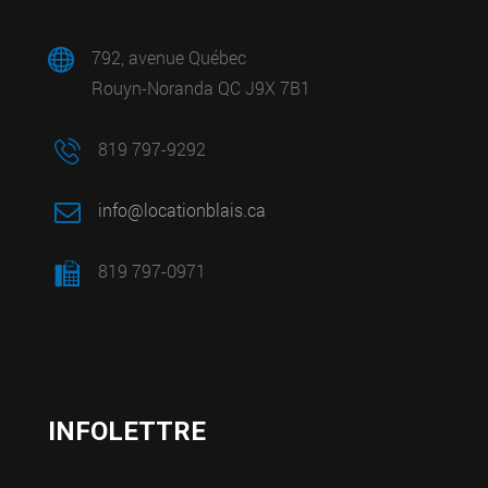
792, avenue Québec
Rouyn-Noranda QC J9X 7B1
819 797-9292
info@locationblais.ca
819 797-0971
INFOLETTRE