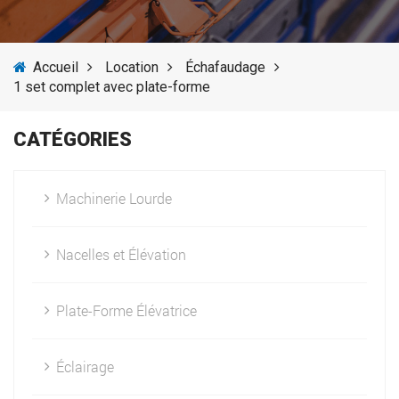
SERVICES
Accueil
Location
Échafaudage
ACTUALITÉS
1 set complet avec plate-forme
FOURNISSEURS
CATÉGORIES
Machinerie Lourde
Nacelles et Élévation
Plate-Forme Élévatrice
Éclairage