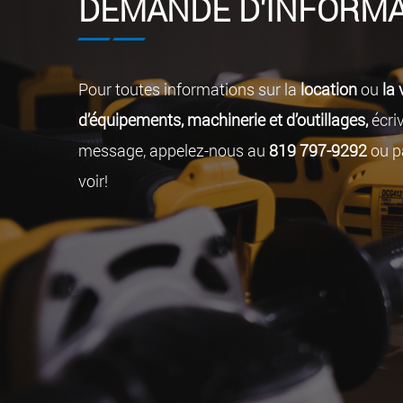
DEMANDE D'INFORMA
Pour toutes informations sur la
location
ou
la 
d’équipements, machinerie et d’outillages,
écri
message, appelez-nous au
819 797-9292
ou p
voir!