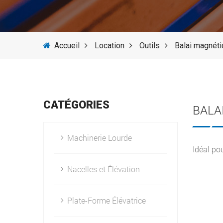
Accueil
Location
Outils
Balai magnét
CATÉGORIES
BALA
Machinerie Lourde
Idéal pou
Nacelles et Élévation
Plate-Forme Élévatrice