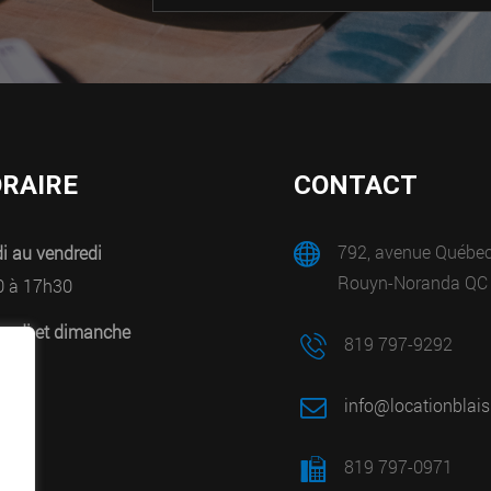
RAIRE
CONTACT
792, avenue Québe
i au vendredi
Rouyn-Noranda QC
0 à 17h30
edi et dimanche
819 797-9292
mé
info@locationblais
819 797-0971