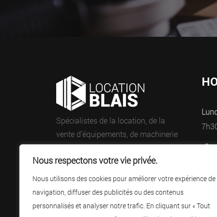
HO
Lund
Spécialistes de la location, de la
7h3
vente d’équipements, de machinerie
Sam
et d’outillages.
Nous respectons votre vie privée.
Fer
Nous utilisons des cookies pour améliorer votre expérience de
navigation, diffuser des publicités ou des contenus
personnalisés et analyser notre trafic. En cliquant sur « Tout