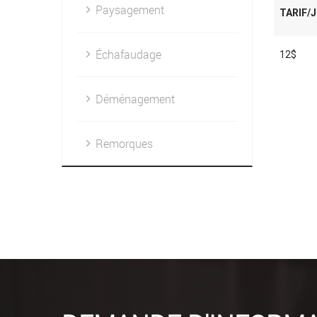
Paysagement
TARIF/
Échafaudage
12$
Déménagement
Remorques