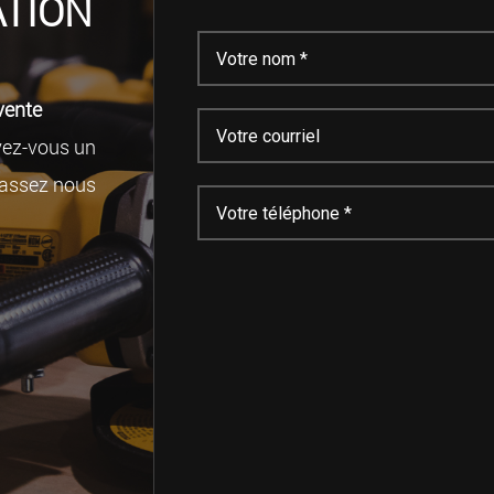
TION
vente
vez-vous un
assez nous