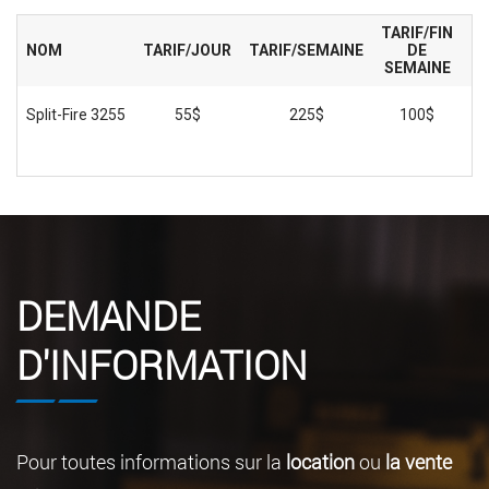
TARIF/FIN
NOM
TARIF/JOUR
TARIF/SEMAINE
DE
TA
SEMAINE
Split-Fire 3255
55$
225$
100$
DEMANDE
D'INFORMATION
Pour toutes informations sur la
location
ou
la vente