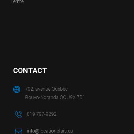
Fermé
CONTACT
792, avenue Québec
Rouyn-Noranda QC J9X 7B1
819 797-9292
info@locationblais.ca