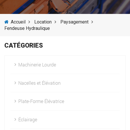
SERVICES
Accueil
Location
Paysagement
ACTUALITÉS
Fendeuse Hydraulique
FOURNISSEURS
CATÉGORIES
Machinerie Lourde
Nacelles et Élévation
Plate-Forme Élévatrice
Éclairage