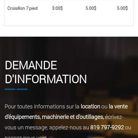
Croisillon 7 pied
3.00$
5.00$
5.00$
DEMANDE
D'INFORMATION
Pour toutes informations sur la
location
ou
la vente
d’équipements, machinerie et d’outillages,
écrivez-
vous un message, appelez-nous au
819 797-9292
ou
passez nous voir!