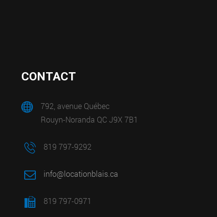
CONTACT
792, avenue Québec
Rouyn-Noranda QC J9X 7B1
819 797-9292
info@locationblais.ca
819 797-0971