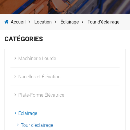
SERVICES
Accueil
Location
Éclairage
Tour d’éclairage
ACTUALITÉS
CATÉGORIES
FOURNISSEURS
Machinerie Lourde
Nacelles et Élévation
Plate-Forme Élévatrice
Éclairage
Tour d’éclairage