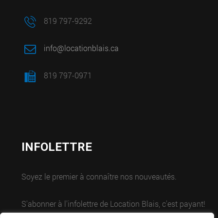
819 797-9292
info@locationblais.ca
819 797-0971
INFOLETTRE
Soyez le premier à connaître nos nouveautés.
S'abonner à l'infolettre de Location Blais, c'est payant!