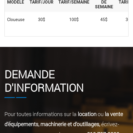
MODÈLE
TARIF/JOUR
TARIF/SEMAINE
DE
TARIF/
SEMAINE
Cloueuse
30$
100$
45$
300
DEMANDE
D'INFORMATION
Pour toutes informations sur la
location
ou
la vente
d’équipements, machinerie et d’outillages,
écrivez-