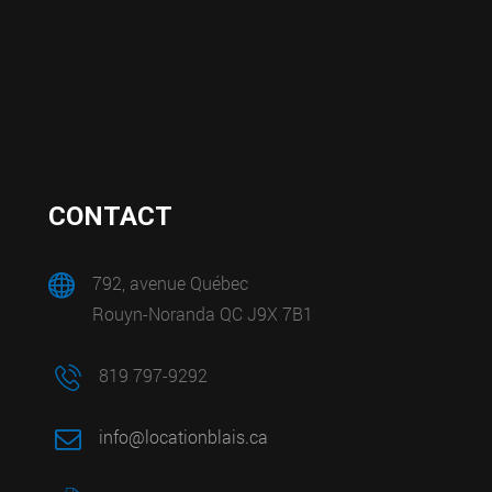
CONTACT
792, avenue Québec
Rouyn-Noranda QC J9X 7B1
819 797-9292
info@locationblais.ca