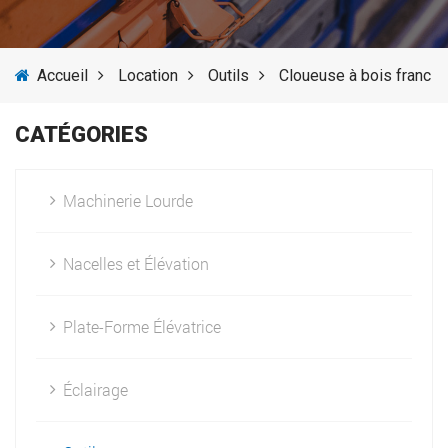
SERVICES
Accueil
Location
Outils
Cloueuse à bois franc
ACTUALITÉS
CATÉGORIES
FOURNISSEURS
Machinerie Lourde
Nacelles et Élévation
Plate-Forme Élévatrice
Éclairage