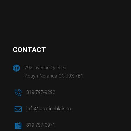
CONTACT
792, avenue Québec
Rouyn-Noranda QC J9X 7B1
819 797-9292
info@locationblais.ca
819 797-0971