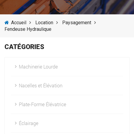
SERVICES
Accueil
Location
Paysagement
ACTUALITÉS
Fendeuse Hydraulique
FOURNISSEURS
CATÉGORIES
Machinerie Lourde
Nacelles et Élévation
Plate-Forme Élévatrice
Éclairage