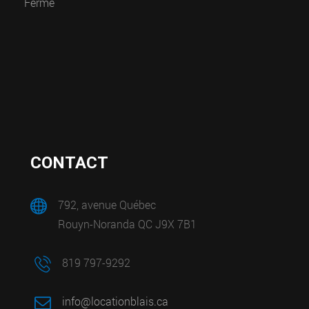
Fermé
CONTACT
792, avenue Québec
Rouyn-Noranda QC J9X 7B1
819 797-9292
info@locationblais.ca