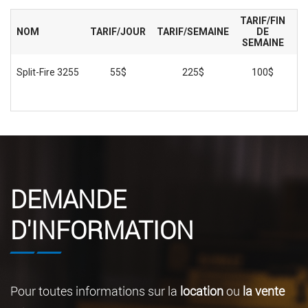
TARIF/FIN
NOM
TARIF/JOUR
TARIF/SEMAINE
DE
TA
SEMAINE
Split-Fire 3255
55$
225$
100$
DEMANDE
D'INFORMATION
Pour toutes informations sur la
location
ou
la vente