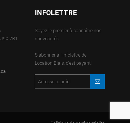
INFOLETTRE
c
Soyez le premier à connaître nos
 J9X 7B1
nouveautés.
S'abonner à l'infolettre de
Location Blais, c'est payant!
.ca
Politique de confidentialité