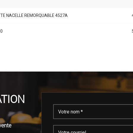
TE NACELLE REMORQUABLE 4527A
00
TION
vente