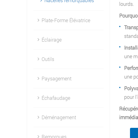
Nacelles remorquables
lourds.
Pourquoi
Plate-Forme Élévatrice
Transp
standa
Éclairage
Instal
une mi
Outils
Perfor
une po
Paysagement
Polyva
pour l
Échafaudage
Récupére
Déménagement
immédia
Remorques