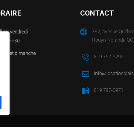
RAIRE
CONTACT
792, avenue Québe
i au vendredi
Rouyn-Noranda QC
0 à 17h30
edi et dimanche
819 797-9292
mé
info@locationblais
819 797-0971