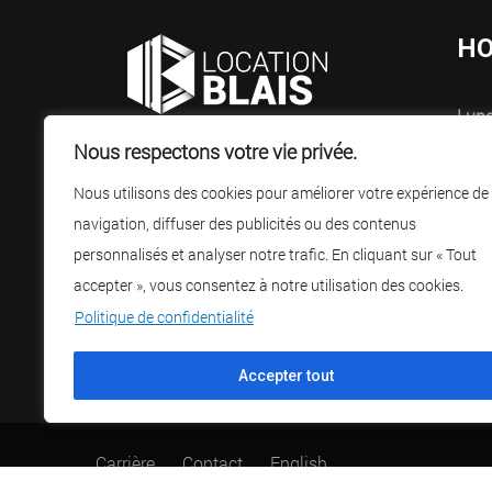
HO
Lund
Spécialistes de la location, de la
7h3
Nous respectons votre vie privée.
vente d’équipements, de machinerie
Nous utilisons des cookies pour améliorer votre expérience de
Sam
et d’outillages.
navigation, diffuser des publicités ou des contenus
Fer
personnalisés et analyser notre trafic. En cliquant sur « Tout
accepter », vous consentez à notre utilisation des cookies.
Politique de confidentialité
Accepter tout
Carrière
Contact
English