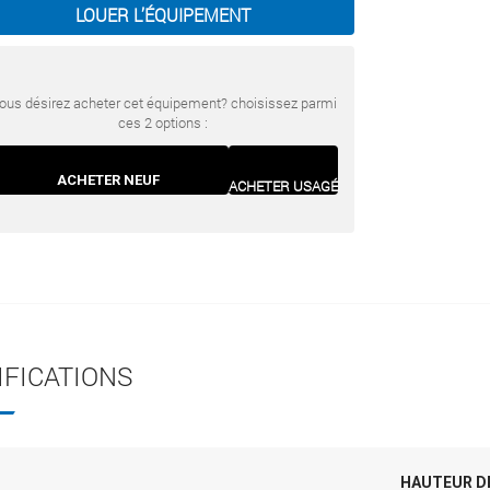
LOUER L’ÉQUIPEMENT
ous désirez acheter cet équipement? choisissez parmi
ces 2 options :
ACHETER NEUF
ACHETER USAGÉ
IFICATIONS
HAUTEUR DE