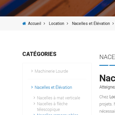
Accueil
Location
Nacelles et Élévation
CATÉGORIES
NACE
Machinerie Lourde
Nac
Atteigne
Nacelles et Élévation
Chez
Loc
Nacelles à mat verticale
Nacelles à flèche
projets.
télescopique
nécessai