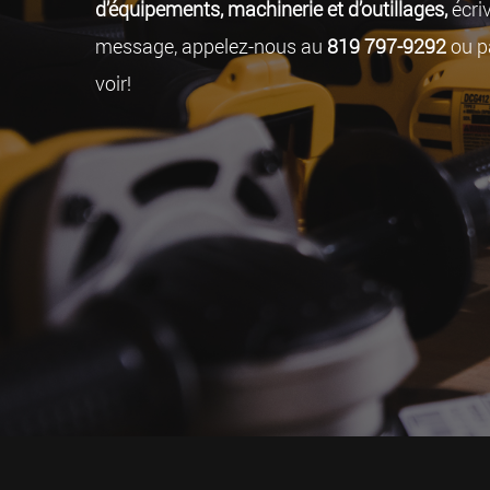
d’équipements, machinerie et d’outillages,
écri
message, appelez-nous au
819 797-9292
ou p
voir!