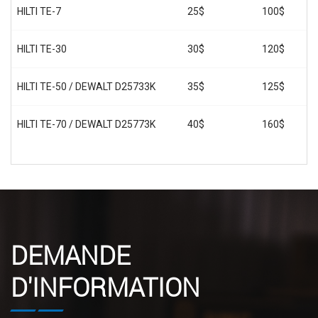
HILTI TE-7
25$
100$
HILTI TE-30
30$
120$
HILTI TE-50 / DEWALT D25733K
35$
125$
HILTI TE-70 / DEWALT D25773K
40$
160$
DEMANDE
D'INFORMATION