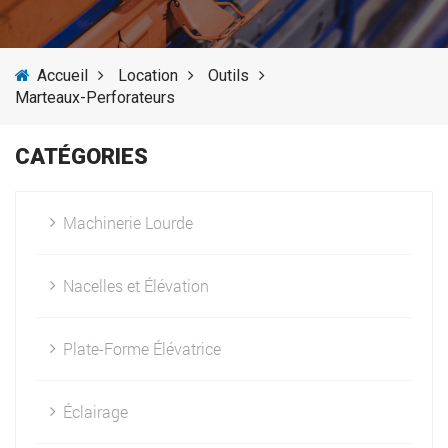
SERVICES
Accueil
Location
Outils
ACTUALITÉS
Marteaux-Perforateurs
FOURNISSEURS
CATÉGORIES
Machinerie Lourde
Nacelles et Élévation
Plate-Forme Élévatrice
Éclairage