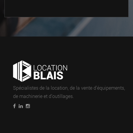
Spécialistes de la location, de la vente d’équipements,
de machinerie et d’outillages.