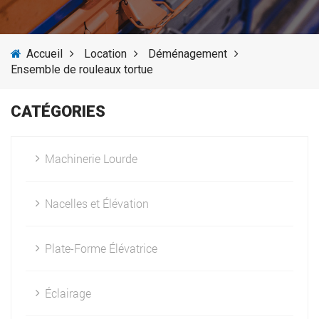
SERVICES
Accueil
Location
Déménagement
ACTUALITÉS
Ensemble de rouleaux tortue
FOURNISSEURS
CATÉGORIES
Machinerie Lourde
Nacelles et Élévation
Plate-Forme Élévatrice
Éclairage