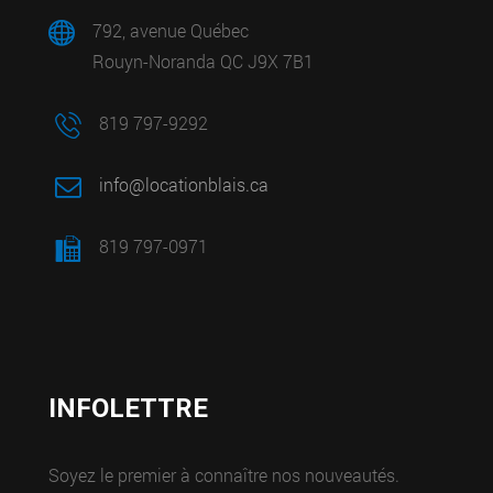
792, avenue Québec
Rouyn-Noranda QC J9X 7B1
819 797-9292
info@locationblais.ca
819 797-0971
INFOLETTRE
Soyez le premier à connaître nos nouveautés.