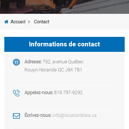
SERVICES
Accueil
Contact
ACTUALITÉS
FOURNISSEURS
Informations de contact
Adresse:
792, avenue Québec
Rouyn-Noranda QC J9X 7B1
Appelez-nous:
819 797-9292
Écrivez-nous:
info@locationblais.ca