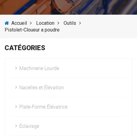
SERVICES
Accueil
Location
Outils
ACTUALITÉS
Pistolet-Cloueur a poudre
FOURNISSEURS
CATÉGORIES
Machinerie Lourde
Nacelles et Élévation
Plate-Forme Élévatrice
Éclairage