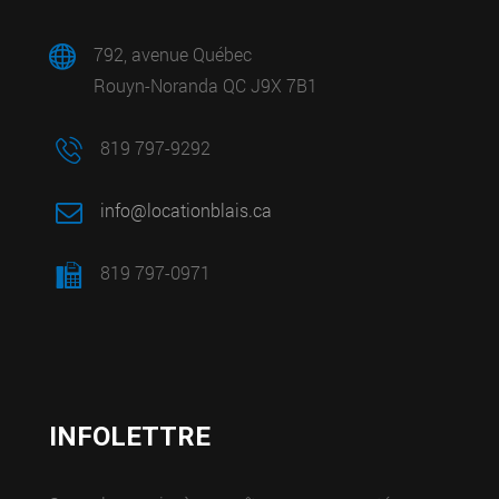
792, avenue Québec
Rouyn-Noranda QC J9X 7B1
819 797-9292
info@locationblais.ca
819 797-0971
INFOLETTRE