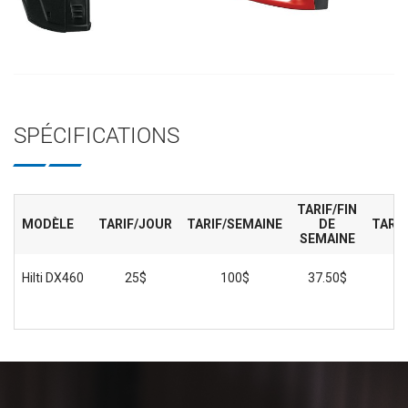
SPÉCIFICATIONS
TARIF/FIN
MODÈLE
TARIF/JOUR
TARIF/SEMAINE
DE
TARIF
SEMAINE
Hilti DX460
25$
100$
37.50$
25