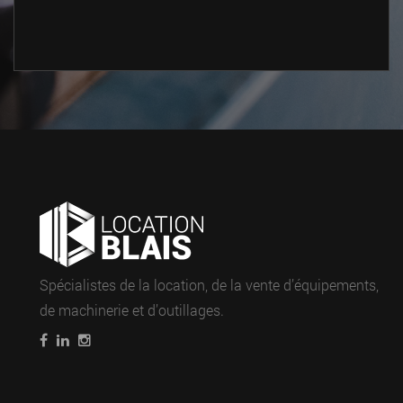
Spécialistes de la location, de la vente d’équipements,
de machinerie et d’outillages.