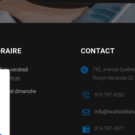
RAIRE
CONTACT
792, avenue Québe
i au vendredi
Rouyn-Noranda QC
0 à 17h30
edi et dimanche
819 797-9292
mé
info@locationblais
819 797-0971