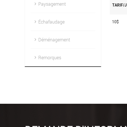
Paysagement
TARIF/
Échafaudage
10$
Déménagement
Remorques