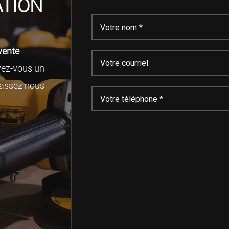
TION
vente
vez-vous un
assez nous