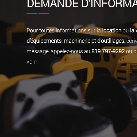
DEMANDE D'INFORMA
Pour toutes informations sur la
location
ou
la 
d’équipements, machinerie et d’outillages,
écri
message, appelez-nous au
819 797-9292
ou p
voir!