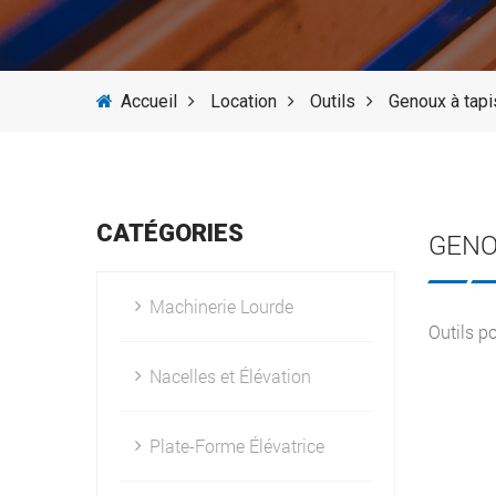
Accueil
Location
Outils
Genoux à tapi
CATÉGORIES
GENO
Machinerie Lourde
Outils p
Nacelles et Élévation
Plate-Forme Élévatrice