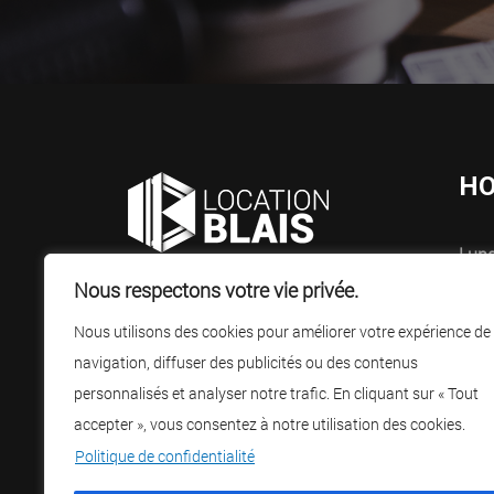
HO
Lund
Spécialistes de la location, de la
7h3
Nous respectons votre vie privée.
vente d’équipements, de machinerie
Nous utilisons des cookies pour améliorer votre expérience de
Sam
et d’outillages.
navigation, diffuser des publicités ou des contenus
Fer
personnalisés et analyser notre trafic. En cliquant sur « Tout
accepter », vous consentez à notre utilisation des cookies.
Politique de confidentialité