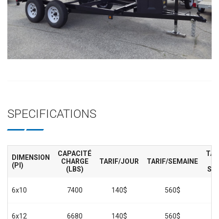
SPECIFICATIONS
CAPACITÉ
TAR
DIMENSION
CHARGE
TARIF/JOUR
TARIF/SEMAINE
(PI)
(LBS)
SE
6x10
7400
140$
560$
2
6x12
6680
140$
560$
2