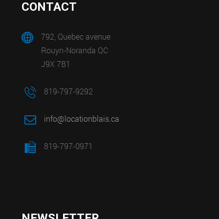
CONTACT
792, Quebec avenue
Rouyn-Noranda QC
J9X 7B1
819-797-9292
info@locationblais.ca
819-797-0971
NEWSLETTER