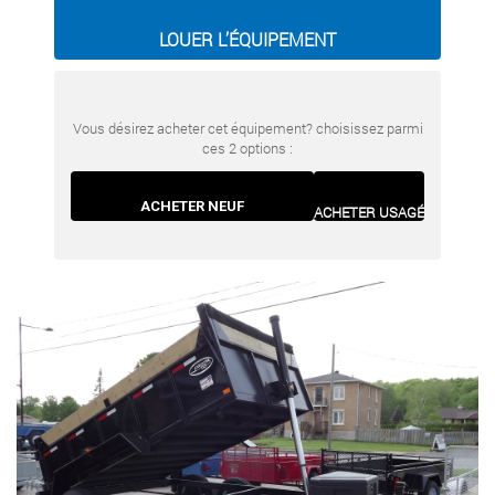
LOUER L’ÉQUIPEMENT
Vous désirez acheter cet équipement? choisissez parmi
ces 2 options :
ACHETER NEUF
ACHETER USAGÉ