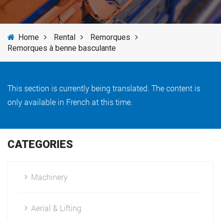
SERVICES
Home
Rental
Remorques
NEWS
Remorques à benne basculante
BRANDS
This section is currently being translated. The content is
only available in French at this time.
CATEGORIES
Machinery
Aerial & Lifting