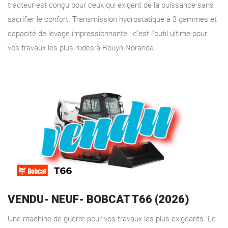
tracteur est conçu pour ceux qui exigent de la puissance sans
sacrifier le confort. Transmission hydrostatique à 3 gammes et
capacité de levage impressionnante : c’est l'outil ultime pour
vos travaux les plus rudes à Rouyn-Noranda.
VENDU- NEUF- BOBCAT T66 (2026)
Une machine de guerre pour vos travaux les plus exigeants. Le