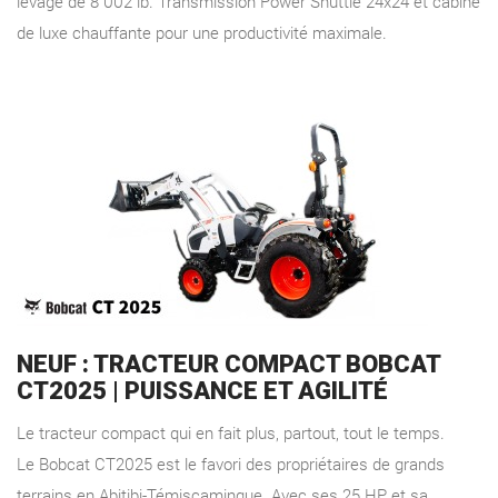
levage de 8 002 lb. Transmission Power Shuttle 24x24 et cabine
de luxe chauffante pour une productivité maximale.
NEUF : TRACTEUR COMPACT BOBCAT
CT2025 | PUISSANCE ET AGILITÉ
Le tracteur compact qui en fait plus, partout, tout le temps.
Le Bobcat CT2025 est le favori des propriétaires de grands
terrains en Abitibi-Témiscamingue. Avec ses 25 HP et sa