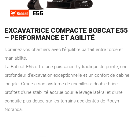
EXCAVATRICE COMPACTE BOBCAT E55
– PERFORMANCE ET AGILITÉ
Dominez vos chantiers avec l'équilibre parfait entre force et
maniabilité.
La Bobcat E55 offre une puissance hydraulique de pointe, une
profondeur d'excavation exceptionnelle et un confort de cabine
inégalé. Grâce à son système de chenilles à double bride,
profitez d'une stabilité accrue pour le levage latéral et d'une
conduite plus douce sur les terrains accidentés de Rouyn-
Noranda.