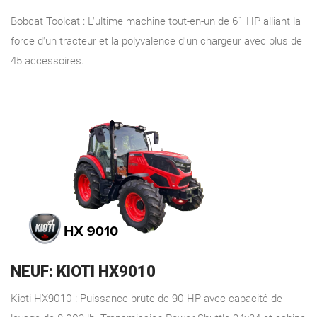
Bobcat Toolcat : L'ultime machine tout-en-un de 61 HP alliant la
force d'un tracteur et la polyvalence d'un chargeur avec plus de
45 accessoires.
NEUF: KIOTI HX9010
Kioti HX9010 : Puissance brute de 90 HP avec capacité de