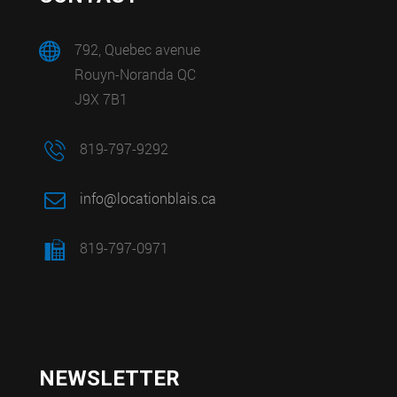
792, Quebec avenue
Rouyn-Noranda QC
J9X 7B1
819-797-9292
info@locationblais.ca
819-797-0971
NEWSLETTER