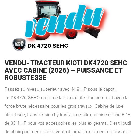
VENDU- TRACTEUR KIOTI DK4720 SEHC
AVEC CABINE (2026) – PUISSANCE ET
ROBUSTESSE
Passez au niveau supérieur avec 44.9 HP sous le capot.
Le DK4720 SEHC combine la maniabilité d'un compact avec la
force brute nécessaire pour les gros travaux. Cabine de luxe
climatisée, transmission hydrostatique ultra-précise et une PDF
de 33.4 HP pour vos accessoires les plus exigeants. C'est l'outil
de choix pour ceux qui ne veulent jamais manquer de puissance