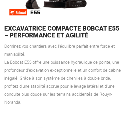
EXCAVATRICE COMPACTE BOBCAT E55
– PERFORMANCE ET AGILITÉ
Dominez vos chantiers avec l'équilibre parfait entre force et
maniabilité.
La Bobcat E55 offre une puissance hydraulique de pointe, une
profondeur d'excavation exceptionnelle et un confort de cabine
inégalé. Grâce à son système de chenilles à double bride,
profitez d'une stabilité accrue pour le levage latéral et d'une
conduite plus douce sur les terrains accidentés de Rouyn-
Noranda.