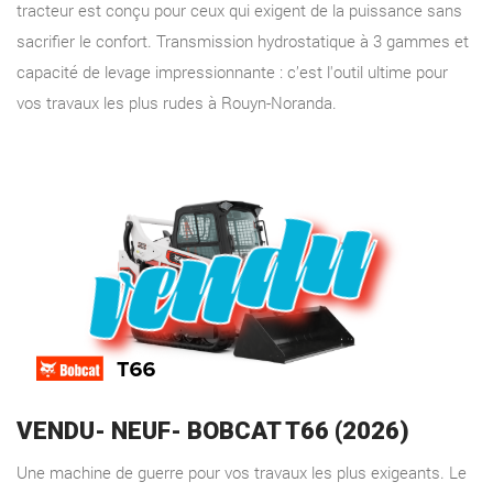
tracteur est conçu pour ceux qui exigent de la puissance sans
sacrifier le confort. Transmission hydrostatique à 3 gammes et
capacité de levage impressionnante : c’est l'outil ultime pour
vos travaux les plus rudes à Rouyn-Noranda.
VENDU- NEUF- BOBCAT T66 (2026)
Une machine de guerre pour vos travaux les plus exigeants. Le